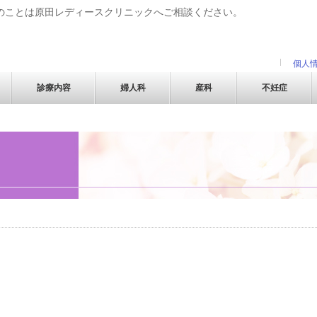
のことは原田レディースクリニックへご相談ください。
個人
診療内容
婦人科
産科
不妊症